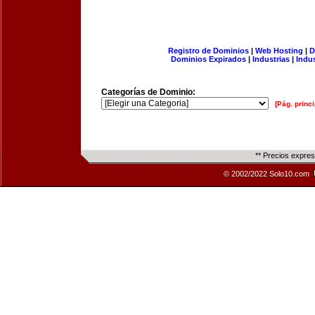
Registro de Dominios
|
Web Hosting
|
D
Dominios Expirados
|
Industrias
|
Indu
Categorías de Dominio:
[Pág. princi
** Precios expre
© 2002/2022 Solo10.com