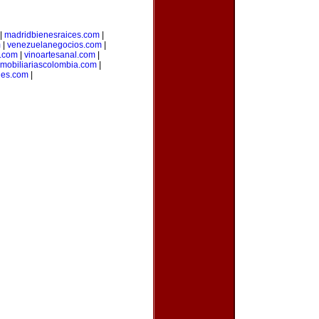
|
madridbienesraices.com
|
m
|
venezuelanegocios.com
|
.com
|
vinoartesanal.com
|
nmobiliariascolombia.com
|
des.com
|