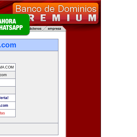
a.com
MA.COM
.com
erta!
a.com
tas