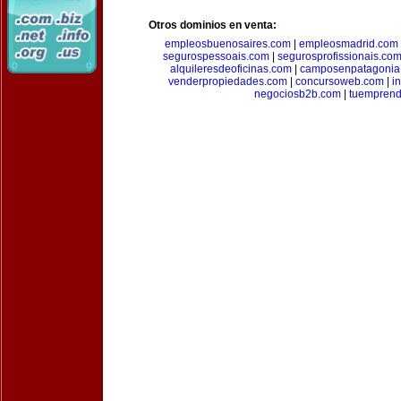
Otros dominios en venta:
empleosbuenosaires.com
|
empleosmadrid.com
segurospessoais.com
|
segurosprofissionais.co
alquileresdeoficinas.com
|
camposenpatagonia
venderpropiedades.com
|
concursoweb.com
|
i
negociosb2b.com
|
tuempren