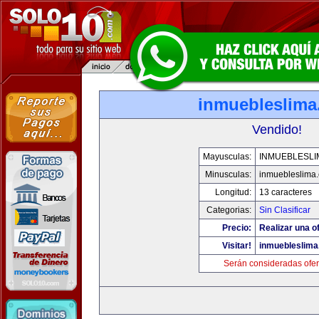
inmuebleslim
Vendido!
Mayusculas:
INMUEBLESLI
Minusculas:
inmuebleslima
Longitud:
13 caracteres
Categorias:
Sin Clasificar
Precio:
Realizar una of
Visitar!
inmuebleslim
Serán consideradas ofer