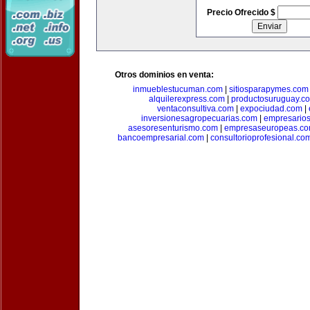
Precio Ofrecido $
Otros dominios en venta:
inmueblestucuman.com
|
sitiosparapymes.com
alquilerexpress.com
|
productosuruguay.c
ventaconsultiva.com
|
expociudad.com
|
inversionesagropecuarias.com
|
empresario
asesoresenturismo.com
|
empresaseuropeas.c
bancoempresarial.com
|
consultorioprofesional.co