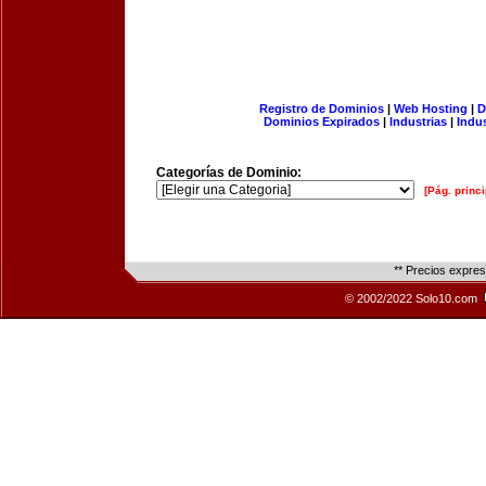
Registro de Dominios
|
Web Hosting
|
D
Dominios Expirados
|
Industrias
|
Indu
Categorías de Dominio:
[Pág. princi
** Precios expre
© 2002/2022 Solo10.com