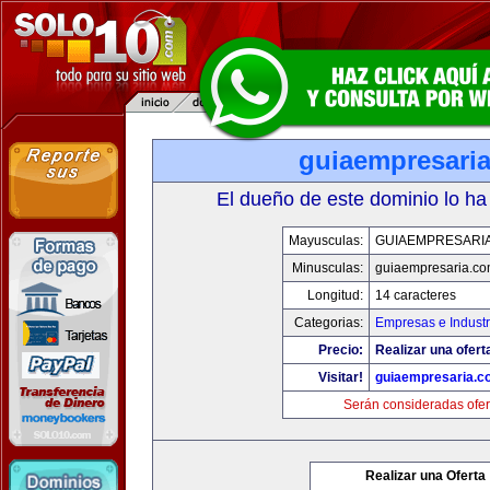
guiaempresari
El dueño de este dominio lo ha
Mayusculas:
GUIAEMPRESARI
Minusculas:
guiaempresaria.c
Longitud:
14 caracteres
Categorias:
Empresas e Industr
Precio:
Realizar una ofert
Visitar!
guiaempresaria.c
Serán consideradas ofer
Realizar una Oferta