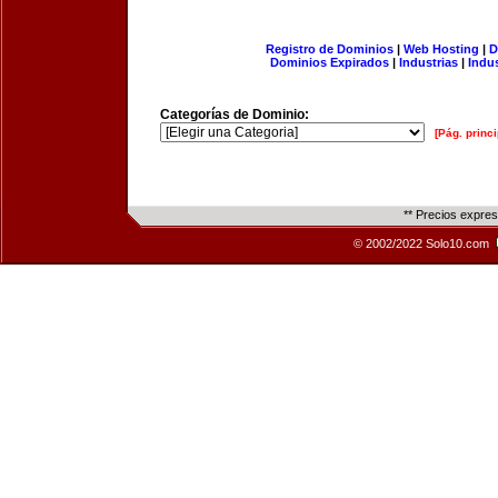
Registro de Dominios
|
Web Hosting
|
D
Dominios Expirados
|
Industrias
|
Indu
Categorías de Dominio:
[Pág. princi
** Precios expre
© 2002/2022 Solo10.com