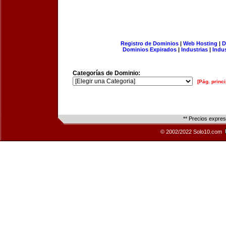
Registro de Dominios
|
Web Hosting
|
D
Dominios Expirados
|
Industrias
|
Indu
Categorías de Dominio:
[Pág. princi
** Precios expre
© 2002/2022 Solo10.com