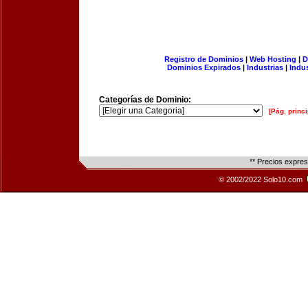
Registro de Dominios
|
Web Hosting
|
D
Dominios Expirados
|
Industrias
|
Indu
Categorías de Dominio:
[Pág. princi
** Precios expre
© 2002/2022 Solo10.com