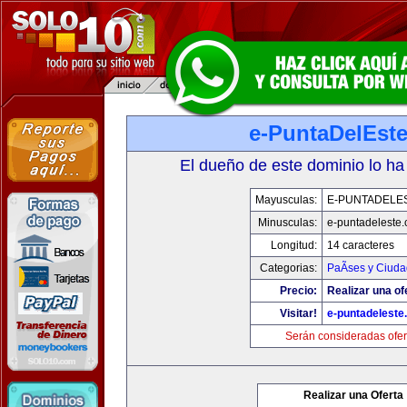
e-PuntaDelEst
El dueño de este dominio lo ha
Mayusculas:
E-PUNTADELE
Minusculas:
e-puntadeleste
Longitud:
14 caracteres
Categorias:
PaÃ­ses y Ciud
Precio:
Realizar una of
Visitar!
e-puntadeleste
Serán consideradas ofer
Realizar una Oferta