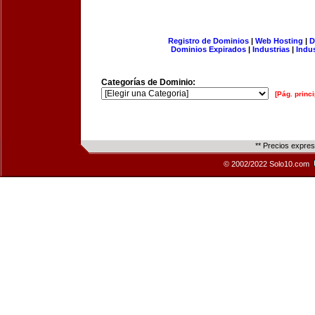
Registro de Dominios
|
Web Hosting
|
D
Dominios Expirados
|
Industrias
|
Indu
Categorías de Dominio:
[Pág. princi
** Precios expre
© 2002/2022 Solo10.com