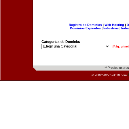
Registro de Dominios
|
Web Hosting
|
D
Dominios Expirados
|
Industrias
|
Indu
Categorías de Dominio:
[Pág. princi
** Precios expre
© 2002/2022 Solo10.com