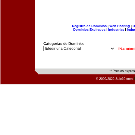
Registro de Dominios
|
Web Hosting
|
D
Dominios Expirados
|
Industrias
|
Indu
Categorías de Dominio:
[Pág. princi
** Precios expre
© 2002/2022 Solo10.com