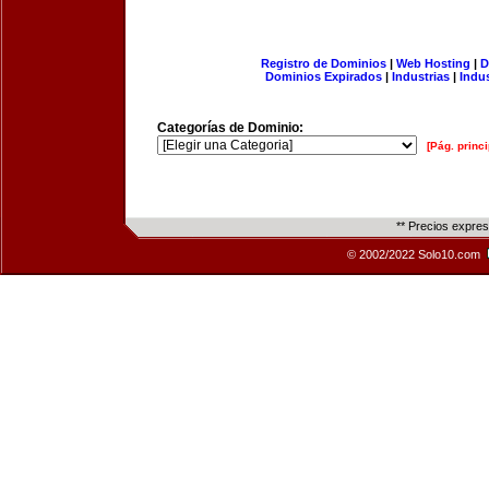
Registro de Dominios
|
Web Hosting
|
D
Dominios Expirados
|
Industrias
|
Indu
Categorías de Dominio:
[Pág. princi
** Precios expre
© 2002/2022 Solo10.com