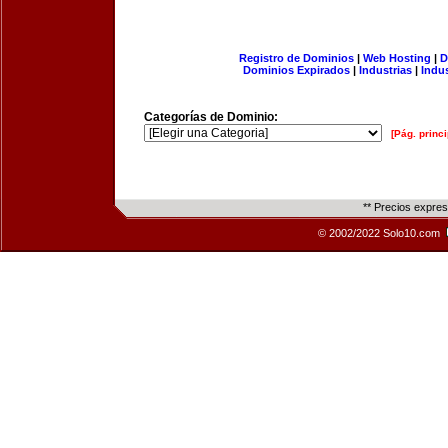
Registro de Dominios
|
Web Hosting
|
D
Dominios Expirados
|
Industrias
|
Indu
Categorías de Dominio:
[Pág. princi
** Precios expre
© 2002/2022 Solo10.com