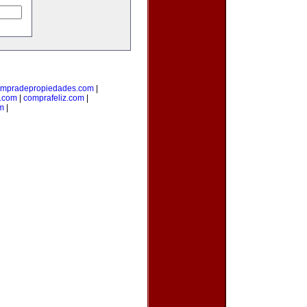
mpradepropiedades.com
|
a.com
|
comprafeliz.com
|
m
|