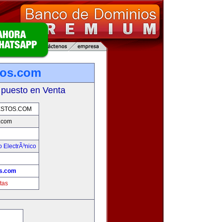
tos.com
 puesto en Venta
STOS.COM
.com
 ElectrÃ³nico
!
s.com
tas