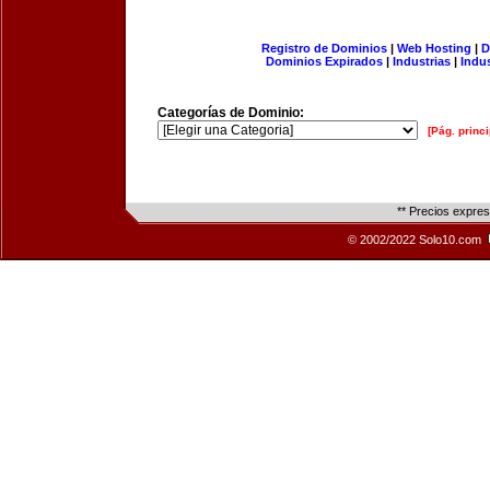
Registro de Dominios
|
Web Hosting
|
D
Dominios Expirados
|
Industrias
|
Indu
Categorías de Dominio:
[Pág. princi
** Precios expre
© 2002/2022 Solo10.com