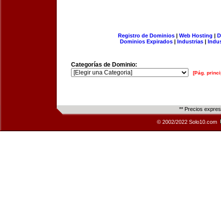
Registro de Dominios
|
Web Hosting
|
D
Dominios Expirados
|
Industrias
|
Indu
Categorías de Dominio:
[Pág. princi
** Precios expre
© 2002/2022 Solo10.com