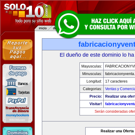
fabricacionyven
El dueño de este dominio lo ha
Mayusculas:
FABRICACIONYV
Minusculas:
fabricacionyventa
Longitud:
17 caracteres
Categorias:
Ventas y Comercia
Precio:
Realizar una ofer
Visitar!
fabricacionyven
Serán consideradas ofer
Realizar una Oferta