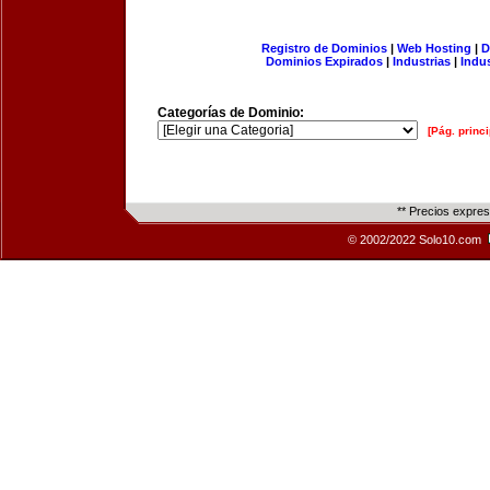
Registro de Dominios
|
Web Hosting
|
D
Dominios Expirados
|
Industrias
|
Indu
Categorías de Dominio:
[Pág. princi
** Precios expre
© 2002/2022 Solo10.com