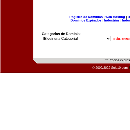
Registro de Dominios
|
Web Hosting
|
D
Dominios Expirados
|
Industrias
|
Indu
Categorías de Dominio:
[Pág. princi
** Precios expre
© 2002/2022 Solo10.com