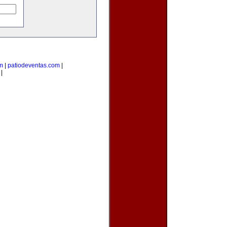
m
|
patiodeventas.com
|
|