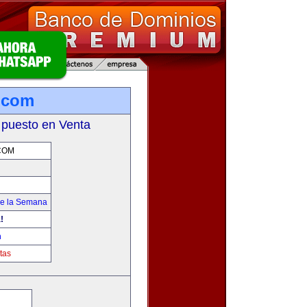
.com
 puesto en Venta
COM
de la Semana
!
m
tas