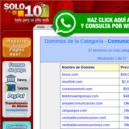
Dominios de la Categoría -
Comunica
37 dominios en esta categ
Mostrando 1 de 37
Nombre de Dominio
Prec
fonox.com
$49,
movilink.com
$2,
conexionmovil.com
$5
telefoniaempresas.com
$4
areadecomunicacion.com
Ofe
celujuegos.com
Ofe
centraldecomunicacion.com
Ofe
centraldecomunicaciones.com
Ofe