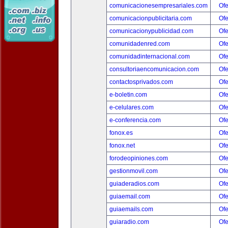
comunicacionesempresariales.com
Ofe
comunicacionpublicitaria.com
Ofe
comunicacionypublicidad.com
Ofe
comunidadenred.com
Ofe
comunidadinternacional.com
Ofe
consultoriaencomunicacion.com
Ofe
contactosprivados.com
Ofe
e-boletin.com
Ofe
e-celulares.com
Ofe
e-conferencia.com
Ofe
fonox.es
Ofe
fonox.net
Ofe
forodeopiniones.com
Ofe
gestionmovil.com
Ofe
guiaderadios.com
Ofe
guiaemail.com
Ofe
guiaemails.com
Ofe
guiaradio.com
Ofe