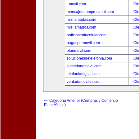
i-movil.com
Ofe
mensajeriaempresarial.com
Ofe
misllamadas.com
Ofe
misllamados.com
Ofe
noticiasentucelular.com
Ofe
pagospormovil.com
Ofe
planmovil.com
Ofe
solucionesdetelefonia.com
Ofe
sutelefonomovil.com
Ofe
telefoniadigital.com
Ofe
ventademoviles.com
Ofe
<< Categoria Anterior (Compras y Comercio
ElectrÃ³nico)