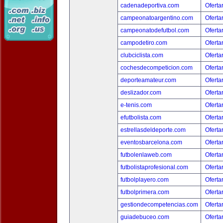
cadenadeportiva.com
Oferta
campeonatoargentino.com
Oferta
campeonatodefutbol.com
Oferta
campodetiro.com
Oferta
clubciclista.com
Oferta
cochesdecompeticion.com
Oferta
deporteamateur.com
Oferta
deslizador.com
Oferta
e-tenis.com
Oferta
efutbolista.com
Oferta
estrellasdeldeporte.com
Oferta
eventosbarcelona.com
Oferta
futbolenlaweb.com
Oferta
futbolistaprofesional.com
Oferta
futbolplayero.com
Oferta
futbolprimera.com
Oferta
gestiondecompetencias.com
Oferta
guiadebuceo.com
Oferta