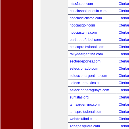
missfutbol.com
Oferta
noticiasbaloncesto.com
Oferta
noticiasciclismo.com
Oferta
noticiasgolf.com
Oferta
noticiastenis.com
Oferta
partidodefutbol.com
Oferta
pescaprofesional.com
Oferta
rallydeargentina.com
Oferta
sectordeportes.com
Oferta
seleccionado.com
Oferta
seleccionargentina.com
Oferta
seleccionmexico.com
Oferta
seleccionparaguaya.com
Oferta
surfistas.org
Oferta
tenisargentino.com
Oferta
tenisprofesional.com
Oferta
webdefutbol.com
Oferta
zonapesquera.com
Oferta