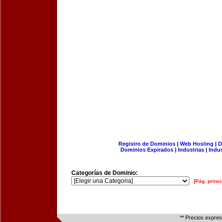
Registro de Dominios
|
Web Hosting
|
D
Dominios Expirados
|
Industrias
|
Indu
Categorías de Dominio:
[Pág. princi
** Precios expre