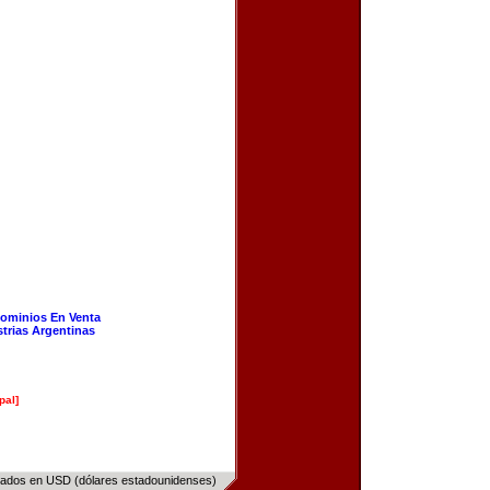
ominios En Venta
strias Argentinas
pal]
sados en USD (dólares estadounidenses)