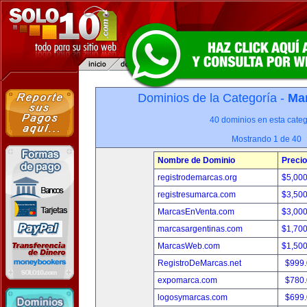
Dominios de la Categoría -
Mar
40 dominios en esta categ
Mostrando 1 de 40
Nombre de Dominio
Precio
registrodemarcas.org
$5,00
registresumarca.com
$3,50
MarcasEnVenta.com
$3,00
marcasargentinas.com
$1,70
MarcasWeb.com
$1,50
RegistroDeMarcas.net
$999
expomarca.com
$780
logosymarcas.com
$699