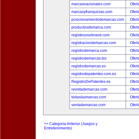
marcasnacionales.com
Ofert
marcasyfranquicias.com
Ofert
posicionamientodemarcas.com
Ofert
productosdemarca.com
Ofert
registeryourbrand.com
Ofert
registraciondemarcas.com
Ofert
registrodemarca.com
Ofert
registrodemarcas.biz
Ofert
registrodemarcas.es
Ofert
registrodepatentes.com.es
Ofert
RegistroDePatentes.es
Ofert
revistademarcas.com
Ofert
todaslasmarcas.com
Ofert
ventademarcas.com
Ofert
<< Categoria Anterior (Juegos y
Entretenimiento)