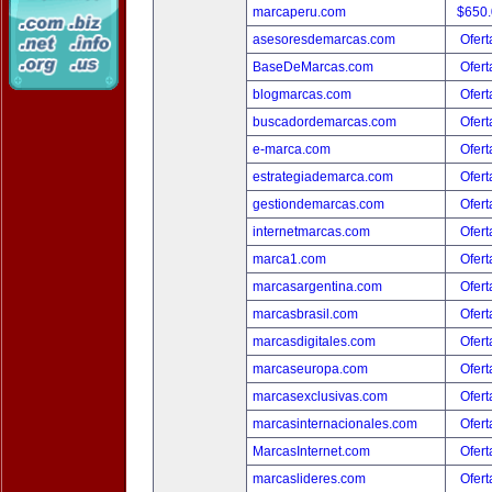
marcaperu.com
$650
asesoresdemarcas.com
Ofert
BaseDeMarcas.com
Ofert
blogmarcas.com
Ofert
buscadordemarcas.com
Ofert
e-marca.com
Ofert
estrategiademarca.com
Ofert
gestiondemarcas.com
Ofert
internetmarcas.com
Ofert
marca1.com
Ofert
marcasargentina.com
Ofert
marcasbrasil.com
Ofert
marcasdigitales.com
Ofert
marcaseuropa.com
Ofert
marcasexclusivas.com
Ofert
marcasinternacionales.com
Ofert
MarcasInternet.com
Ofert
marcaslideres.com
Ofert