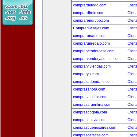
comprardetodo.com
Ofert
comprardireto.com
Ofert
comprarengrupo.com
Ofert
ComprarPasajes.com
Ofert
comprarunauto.com
Ofert
comprarunregalo.com
Ofert
comprarvendercasa.com
Ofert
comprarvenderyalquilar.com
Ofert
comprarviviendas.com
Ofert
comprarya.com
Ofert
comprasadomicilio.com
Ofert
comprasahora.com
Ofert
comprasalcosto.com
Ofert
comprasargentina.com
Ofert
comprasbogota.com
Ofert
comprasbolivia.com
Ofert
comprasbuenosaires.com
Ofert
comprascaracas.com
Ofert