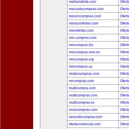
melhoroferta.com
Ofert
mercadocompras.com
Ofert
mexicocompras.com
Ofert
mexicoofertas.com
Ofert
mexofertas.com
Ofert
mis-compras.com
Ofert
miscompras.biz
Ofert
miscompras.com.es
Ofert
miscompras.org
Ofert
miscompras.us
Ofert
mistercompras.com
Ofert
mrcompras.com
Ofert
multicompra.com
Ofert
multicompras.com
Ofert
multicompras.es
Ofert
musicompras.com
Ofert
necesitocomprar.com
Ofert
ofertacomercial.com
Ofert