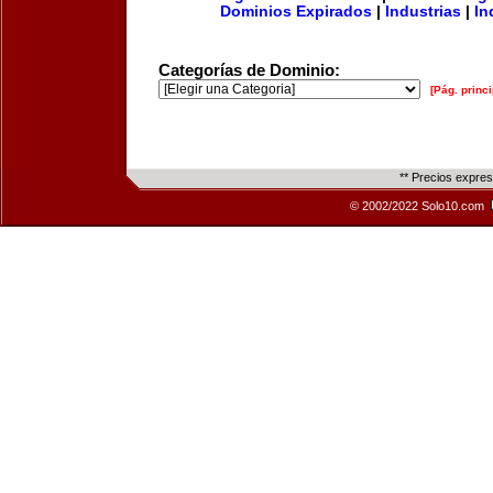
Dominios Expirados
|
Industrias
|
In
Categorías de Dominio:
[Pág. princi
** Precios expre
© 2002/2022 Solo10.com