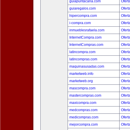
guiapuntacana.com
Ofert
guiaregalos.com
Ofert
hipercompra.com
Ofert
i-compra.com
Ofert
inmueblesrafaela.com
Ofert
InternetCompra.com
Ofert
InternetCompras.com
Ofert
latincompra.com
Ofert
latincompras.com
Ofert
maquinasusadas.com
Ofert
marketweb.info
Ofert
marketweb.org
Ofert
mascompra.com
Ofert
mastercompras.com
Ofert
maxicompra.com
Ofert
medcompras.com
Ofert
medicompras.com
Ofert
mejorcompra.com
Ofert