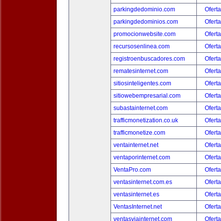
parkingdedominio.com
Oferta
parkingdedominios.com
Oferta
promocionwebsite.com
Oferta
recursosenlinea.com
Oferta
registroenbuscadores.com
Oferta
rematesinternet.com
Oferta
sitiosinteligentes.com
Oferta
sitiowebempresarial.com
Oferta
subastainternet.com
Oferta
trafficmonetization.co.uk
Oferta
trafficmonetize.com
Oferta
ventainternet.net
Oferta
ventaporinternet.com
Oferta
VentaPro.com
Oferta
ventasinternet.com.es
Oferta
ventasinternet.es
Oferta
VentasInternet.net
Oferta
ventasviainternet.com
Oferta