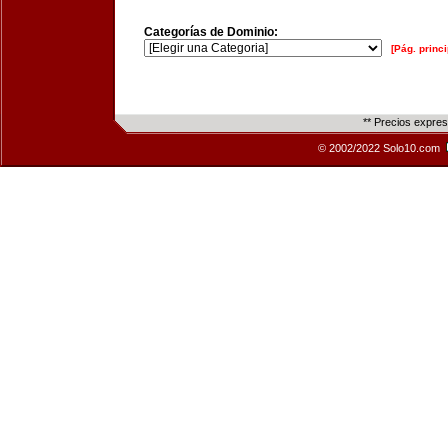
Categorías de Dominio:
[Pág. princi
** Precios expre
© 2002/2022 Solo10.com