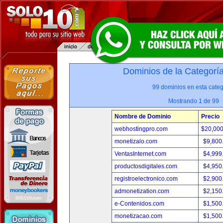
Dominios de la Categorí
99 dominios en esta categ
Mostrando 1 de 99
Nombre de Dominio
Precio
webhostingpro.com
$20,00
monetizalo.com
$9,800
VentasInternet.com
$4,999
productosdigitales.com
$4,950
registroelectronico.com
$2,900
admonetization.com
$2,150
e-Contenidos.com
$1,500
monetizacao.com
$1,500