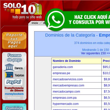
Dominios de la Categoría -
Empr
374 dominios en esta categ
Mostrando 1 de 150
Ver siguientes 150 >>
Nombre de Dominio
Prec
ganaderia.com
$95,
empresas.pe
$10,
mercadoservicios.com
$9,
mercadoempresas.com
$8,
mercadocampo.com
$7,
empresas.com.pa
$6,
hypermercado.com
$5,