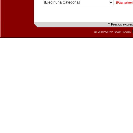
[Pág. princi
** Precios expre
© 2002/2022 Solo10.com