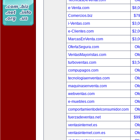
TecnicasDeVenta.com
Ofe
e-Venta.com
$8,
Comercios.biz
$7
i-Ventas.com
$3,
e-Clientes.com
$2,
MarcasEnVenta.com
$3,
OfertaSegura.com
Ofe
VentasMayoristas.com
Ofe
turboventas.com
$3,
compupagos.com
Ofe
tecnologiaenventas.com
Ofe
maquinasenventa.com
Ofe
webventas.com
Ofe
e-muebles.com
Ofe
comportamientodelconsumidor.com
Ofe
fuerzadeventas.net
$9
ventasinternet.es
Ofe
ventasinternet.com.es
Ofe