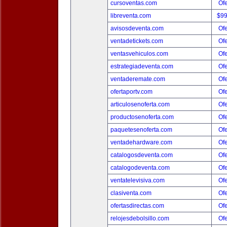
cursoventas.com
Ofe
libreventa.com
$9
avisosdeventa.com
Ofe
ventadetickets.com
Ofe
ventasvehiculos.com
Ofe
estrategiadeventa.com
Ofe
ventaderemate.com
Ofe
ofertaportv.com
Ofe
articulosenoferta.com
Ofe
productosenoferta.com
Ofe
paquetesenoferta.com
Ofe
ventadehardware.com
Ofe
catalogosdeventa.com
Ofe
catalogodeventa.com
Ofe
ventatelevisiva.com
Ofe
clasiventa.com
Ofe
ofertasdirectas.com
Ofe
relojesdebolsillo.com
Ofe