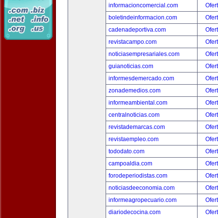
informacioncomercial.com
Ofer
boletindeinformacion.com
Ofer
cadenadeportiva.com
Ofer
revistacampo.com
Ofer
noticiasempresariales.com
Ofer
guianoticias.com
Ofer
informesdemercado.com
Ofer
zonademedios.com
Ofer
informeambiental.com
Ofer
centralnoticias.com
Ofer
revistademarcas.com
Ofer
revistaempleo.com
Ofer
tododato.com
Ofer
campoaldia.com
Ofer
forodeperiodistas.com
Ofer
noticiasdeeconomia.com
Ofer
informeagropecuario.com
Ofer
diariodecocina.com
Ofer