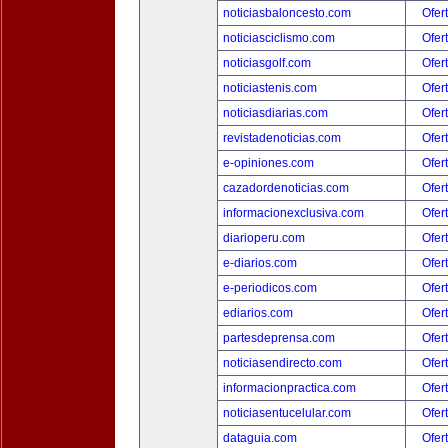
noticiasbaloncesto.com
Ofer
noticiasciclismo.com
Ofer
noticiasgolf.com
Ofer
noticiastenis.com
Ofer
noticiasdiarias.com
Ofer
revistadenoticias.com
Ofer
e-opiniones.com
Ofer
cazadordenoticias.com
Ofer
informacionexclusiva.com
Ofer
diarioperu.com
Ofer
e-diarios.com
Ofer
e-periodicos.com
Ofer
ediarios.com
Ofer
partesdeprensa.com
Ofer
noticiasendirecto.com
Ofer
informacionpractica.com
Ofer
noticiasentucelular.com
Ofer
dataguia.com
Ofer