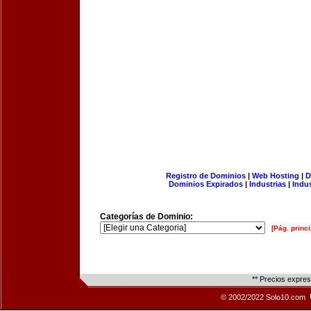
Registro de Dominios
|
Web Hosting
|
D
Dominios Expirados
|
Industrias
|
Indu
Categorías de Dominio:
[Pág. princi
** Precios expre
© 2002/2022 Solo10.com