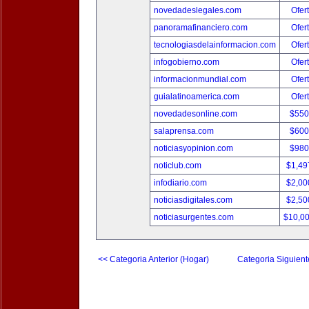
novedadeslegales.com
Ofer
panoramafinanciero.com
Ofer
tecnologiasdelainformacion.com
Ofer
infogobierno.com
Ofer
informacionmundial.com
Ofer
guialatinoamerica.com
Ofer
novedadesonline.com
$550
salaprensa.com
$600
noticiasyopinion.com
$980
noticlub.com
$1,49
infodiario.com
$2,00
noticiasdigitales.com
$2,50
noticiasurgentes.com
$10,0
<< Categoria Anterior (Hogar)
Categoria Siguient