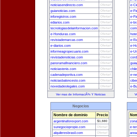
noticiasendirecto.com
Ofertar!
e-Ci
guianoticias.com
Ofertar!
e-P
inforegistros.com
Ofertar!
e-Pa
ediarios.com
Ofertar!
e-br
tecnologiasdelainformacion.com
Ofertar!
comu
e-Honduras.com
Ofertar!
hote
revistademarcas.com
Ofertar!
e-Ra
e-diarios.com
Ofertar!
e-H
informeagropecuario.com
Ofertar!
e-U
revistadenoticias.com
Ofertar!
cord
panoramafinanciero.com
Ofertar!
guia
noticiastenis.com
Ofertar!
chil
cadenadeportiva.com
Ofertar!
e-n
noticiasbaloncesto.com
Ofertar!
cibe
novedadeslegales.com
Ofertar!
e-B
Ver mas de InformaciÃ³n Y Noticias
V
Negocios
Nombre de dominio
Precio
Nom
argentinaforexport.com
$1,680
zon
sunegociopropio.com
Ofertar!
e-te
alquileresbrasil.com
Ofertar!
area