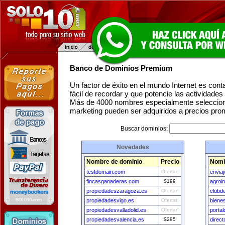
Banco de Dominios Premium
Un factor de éxito en el mundo Internet es con
fácil de recordar y que potencie las actividade
Más de 4000 nombres especialmente seleccion
marketing pueden ser adquiridos a precios pro
Buscar dominios:
Novedades
Nombre de dominio
Precio
Nomb
testdomain.com
Ofertar!
envia
fincasganaderas.com
$199
agroi
propiedadeszaragoza.es
Ofertar!
clubd
propiedadesvigo.es
Ofertar!
biene
propiedadesvalladolid.es
Ofertar!
porta
propiedadesvalencia.es
$295
direct