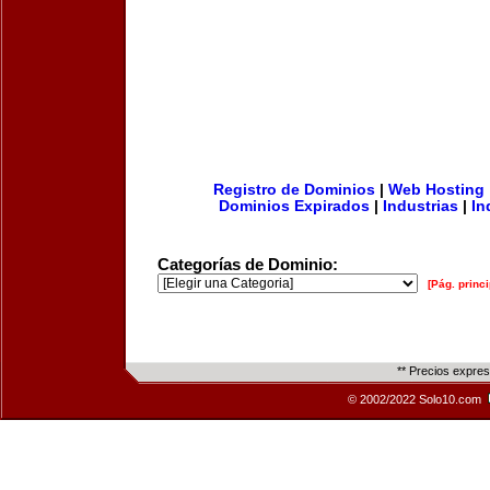
Registro de Dominios
|
Web Hosting
Dominios Expirados
|
Industrias
|
In
Categorías de Dominio:
[Pág. princi
** Precios expre
© 2002/2022 Solo10.com