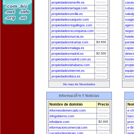
propiedadestenerife.es
Ofertar!
casas
propiedadestartagal.com
Ofertar!
subas
propiedadessevilla.es
Ofertar!
salud
propiedadessanjusto.com
Ofertar!
suage
propiedadesriogallegos.com
Ofertar!
agenc
propiedadesreconquista.com
Ofertar!
negoc
propiedadesmurcia.es
Ofertar!
hotele
propiedadesmiramar.com
$3,500
porta
propiedadesmalaga.es
Ofertar!
capac
propiedadesmadrid.es
$2,500
detect
propiedadesmadrid.com.es
Ofertar!
hosti
propiedadeslahabana.com
Ofertar!
propi
propiedadesinternet.es
Ofertar!
equip
propiedadesibiza.es
Ofertar!
inver
Ver mas de Novedades
InformaciÃ³n Y Noticias
Nombre de dominio
Precio
Nom
informesdemercado.com
Ofertar!
e-ch
infogobierno.com
Ofertar!
bar
infodiario.com
$2,000
prov
informacioncomercial.com
Ofertar!
e-Br
cazadordenoticias.com
Ofertar!
prop