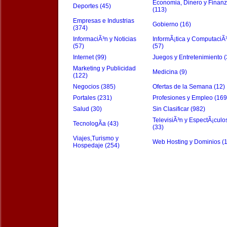
Economia, Dinero y Finan
Deportes (45)
(113)
Empresas e Industrias
Gobierno (16)
(374)
InformaciÃ³n y Noticias
InformÃ¡tica y ComputaciÃ
(57)
(57)
Internet (99)
Juegos y Entretenimiento (
Marketing y Publicidad
Medicina (9)
(122)
Negocios (385)
Ofertas de la Semana (12)
Portales (231)
Profesiones y Empleo (169
Salud (30)
Sin Clasificar (982)
TelevisiÃ³n y EspectÃ¡culo
TecnologÃ­a (43)
(33)
Viajes,Turismo y
Web Hosting y Dominios (
Hospedaje (254)