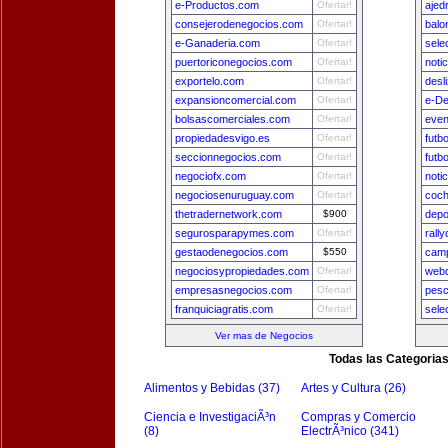
e-Productos.com
Ofertar!
ajed
consejerodenegocios.com
Ofertar!
balo
e-Ganaderia.com
Ofertar!
sele
puertoriconegocios.com
Ofertar!
noti
exportelo.com
Ofertar!
desl
expansioncomercial.com
Ofertar!
e-De
bolsascomerciales.com
Ofertar!
even
propiedadesvigo.es
Ofertar!
futb
seccionnegocios.com
Ofertar!
futb
negociofx.com
Ofertar!
noti
negociosenuruguay.com
Ofertar!
coch
thetradernetwork.com
$900
depo
segurosparapymes.com
Ofertar!
rall
gestaodenegocios.com
$550
camp
negociosypropiedades.com
Ofertar!
webd
empresasnegocios.com
Ofertar!
pesc
franquiciagratis.com
Ofertar!
sele
Ver mas de Negocios
Todas las Categoria
Alimentos y Bebidas (37)
Artes y Cultura (26)
Ciencia e InvestigaciÃ³n
Compras y Comercio
(8)
ElectrÃ³nico (341)