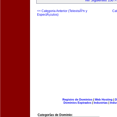
Ver Siguientes 150 >
<< Categoria Anterior (TelevisiÃ³n y
Cat
EspectÃ¡culos)
Registro de Dominios
|
Web Hosting
|
D
Dominios Expirados
|
Industrias
|
Indu
Categorías de Dominio: