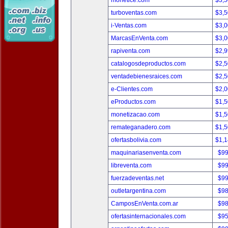
monetice.com
$3,
turboventas.com
$3,
i-Ventas.com
$3,
MarcasEnVenta.com
$3,
rapiventa.com
$2,
catalogosdeproductos.com
$2,
ventadebienesraices.com
$2,
e-Clientes.com
$2,
eProductos.com
$1,
monetizacao.com
$1,
remateganadero.com
$1,
ofertasbolivia.com
$1,
maquinariasenventa.com
$9
libreventa.com
$9
fuerzadeventas.net
$9
outletargentina.com
$9
CamposEnVenta.com.ar
$9
ofertasinternacionales.com
$9