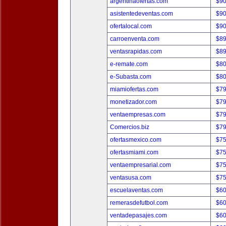
argentinaofertas.com
$9
asistentedeventas.com
$9
ofertalocal.com
$9
carroenventa.com
$8
ventasrapidas.com
$8
e-remate.com
$8
e-Subasta.com
$8
miamiofertas.com
$7
monetizador.com
$7
ventaempresas.com
$7
Comercios.biz
$7
ofertasmexico.com
$7
ofertasmiami.com
$7
ventaempresarial.com
$7
ventasusa.com
$7
escuelaventas.com
$6
remerasdefutbol.com
$6
ventadepasajes.com
$6