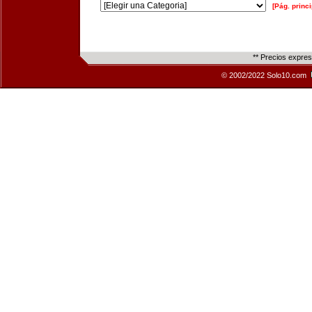
[Pág. princi
** Precios expre
© 2002/2022 Solo10.com